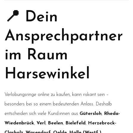
📍 Dein
Ansprechpartner
im Raum
Harsewinkel
Verlobungsringe online zu kaufen, kann riskant sein –
besonders bei so einem bedeutenden Anlass. Deshalb
entscheiden sich viele Kund:innen aus
Gütersloh
,
Rheda-
Wiedenbrück
,
Verl
,
Beelen
,
Bielefeld
,
Herzebrock-
Clarholz
,
Warendorf
,
Oelde
,
Halle (Westf.)
,