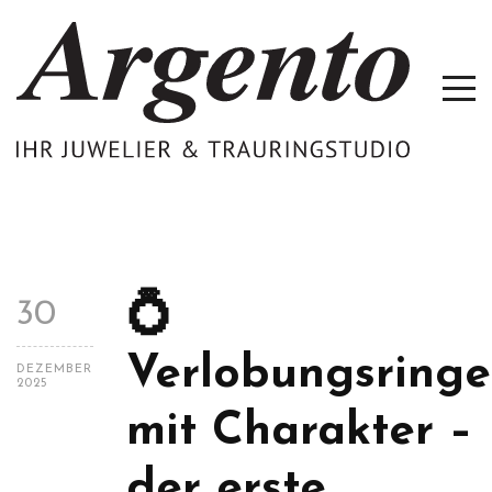
💍
30
Verlobungsringe
DEZEMBER
2025
mit Charakter –
der erste