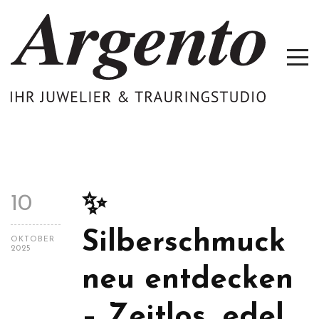
✨
10
Silberschmuck
OKTOBER
2025
neu entdecken
– Zeitlos, edel