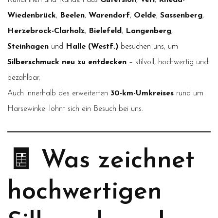
Kundinnen und Kunden aus
Gütersloh
,
Verl
,
Rheda-
Wiedenbrück
,
Beelen
,
Warendorf
,
Oelde
,
Sassenberg
,
Herzebrock-Clarholz
,
Bielefeld
,
Langenberg
,
Steinhagen
und
Halle (Westf.)
besuchen uns, um
Silberschmuck neu zu entdecken
– stilvoll, hochwertig und
bezahlbar.
Auch innerhalb des erweiterten
30-km-Umkreises
rund um
Harsewinkel lohnt sich ein Besuch bei uns.
🧾 Was zeichnet
hochwertigen