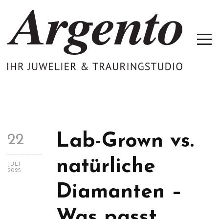
Lab-Grown vs.
22
natürliche
JULI
2025
Diamanten –
Was passt